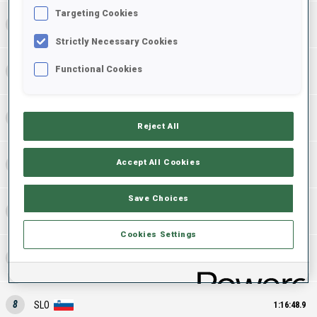
Targeting Cookies
2
NOR
1:15:12.4
Strictly Necessary Cookies
Functional Cookies
3
SWE
1:15:28.6
4
GER
1:15:58.7
Reject All
Accept All Cookies
5
SUI
1:16:06.3
Save Choices
6
ITA
1:16:08.4
Cookies Settings
7
CZE
1:16:27.8
8
SLO
1:16:48.9