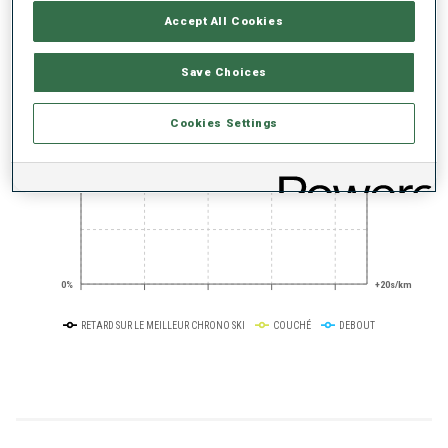
TENDANCE DES PERFORMANCES
Accept All Cookies
+0s/km
100%
Save Choices
Cookies Settings
50%
+10s/km
0%
+20s/km
RETARD SUR LE MEILLEUR CHRONO SKI
COUCHÉ
DEBOUT