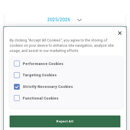
2025/2026
By clicking “Accept All Cookies”, you agree to the storing of
MOYENNE DE PERFORMANCE
cookies on your device to enhance site navigation, analyze site
usage, and assist in our marketing efforts.
Performance Cookies
RETARD SUR LE MEILLEUR CHRONO SKI
+4.5 s/km
Targeting Cookies
TIR COUCHÉ
72%
Strictly Necessary Cookies
Functional Cookies
TIR DEBOUT
69%
Reject All