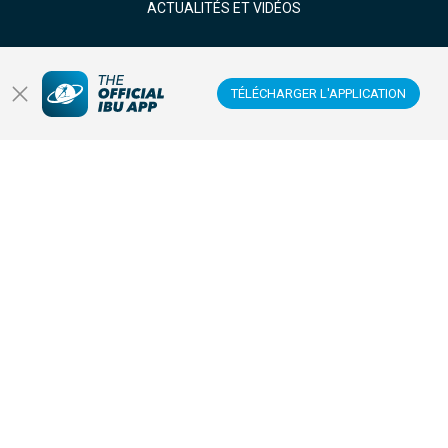
ACTUALITÉS ET VIDÉOS
BIATHLÈTES
TÉLÉCHARGER L'APPLICATION
REGARDER EN DIRECT
Centre de données
Centre des membres
Sites
Anti-dopage
Sponsors et partenaires