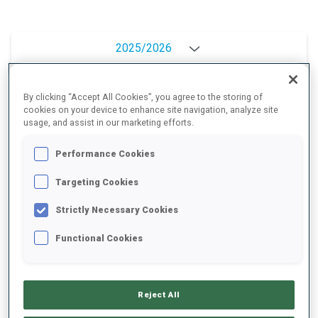
2025/2026
By clicking “Accept All Cookies”, you agree to the storing of
cookies on your device to enhance site navigation, analyze site
MOYENNE DE PERFORMANCE
usage, and assist in our marketing efforts.
Performance Cookies
RETARD SUR LE MEILLEUR CHRONO SKI
+11.9 s/km
Targeting Cookies
TIR COUCHÉ
88%
Strictly Necessary Cookies
Functional Cookies
TIR DEBOUT
68%
Reject All