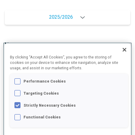
2025/2026
MOYENNE DE PERFORMANCE
By clicking “Accept All Cookies”, you agree to the storing of
cookies on your device to enhance site navigation, analyze site
RETARD SUR LE MEILLEUR CHRONO SKI
+2.9 s/km
usage, and assist in our marketing efforts.
Performance Cookies
TIR COUCHÉ
80%
Targeting Cookies
TIR DEBOUT
82%
Strictly Necessary Cookies
Functional Cookies
BADGES DÉBLOQUÉS