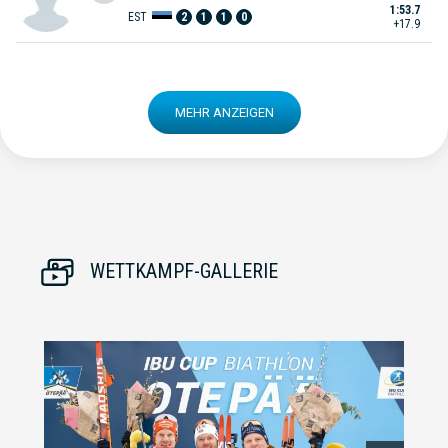
1:53.7
EST
2
1
1
0
+17.9
MEHR ANZEIGEN
WETTKAMPF-GALLERIE