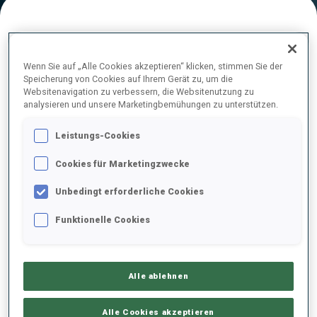
ENDERGEBNISE – SCHIESS-ZEIT
Wenn Sie auf „Alle Cookies akzeptieren“ klicken, stimmen Sie der
Speicherung von Cookies auf Ihrem Gerät zu, um die
Websitenavigation zu verbessern, die Websitenutzung zu
analysieren und unsere Marketingbemühungen zu unterstützen.
1
54
O.
ANDERSSON
SWE
0
1
0
0
1:35.8
Leistungs-Cookies
Cookies für Marketingzwecke
2
106
B.
STANISH
1:42.2
AUS
4
0
1
2
Unbedingt erforderliche Cookies
+6.4
Funktionelle Cookies
3
40
V.
CERVENKA
1:45.6
USA
3
2
0
2
+9.8
Alle ablehnen
4
58
A.
NEDZA-KUBINIEC
1:47.8
POL
1
2
0
2
+12.0
Alle Cookies akzeptieren