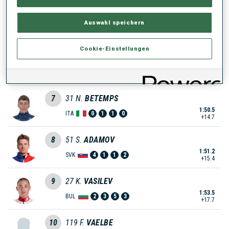
5
115
S.
SUPRUN
Auswahl speichern
1:49.5
UKR
1
0
0
1
+13.7
Cookie-Einstellungen
6
101
S.
PANTTILA
1:50.0
FIN
2
0
0
0
+14.2
7
31
N.
BETEMPS
1:50.5
ITA
0
1
1
0
+14.7
8
51
S.
ADAMOV
1:51.2
SVK
4
1
1
2
+15.4
9
27
K.
VASILEV
1:53.5
BUL
2
3
5
3
+17.7
10
119
F.
VAELBE