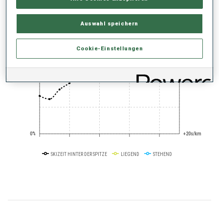
Auswahl speichern
+0s/km
100%
Cookie-Einstellungen
50%
+10s/km
0%
+20s/km
SKIZEIT HINTER DER SPITZE
LIEGEND
STEHEND