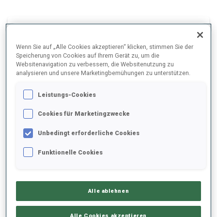
2025/2026
Wenn Sie auf „Alle Cookies akzeptieren“ klicken, stimmen Sie der
Speicherung von Cookies auf Ihrem Gerät zu, um die
Websitenavigation zu verbessern, die Websitenutzung zu
PERFORMANCE
analysieren und unsere Marketingbemühungen zu unterstützen.
Leistungs-Cookies
SKIZEIT HINTER DER SPITZE
+7.8 s/km
Cookies für Marketingzwecke
Unbedingt erforderliche Cookies
LIEGENDSCHIESSEN
78%
Funktionelle Cookies
STEHENDSCHIESSEN
68%
Alle ablehnen
PERFORMANCE TREND
Alle Cookies akzeptieren