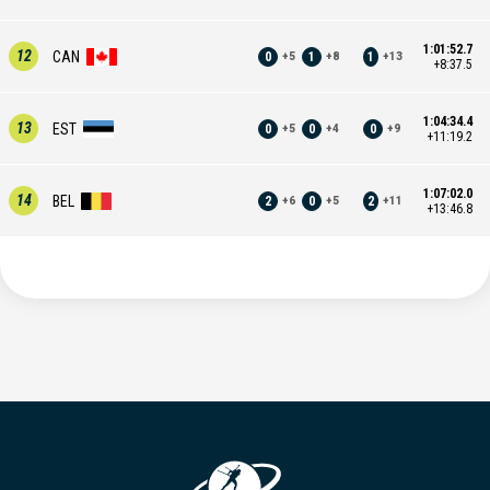
1:01:52.7
12
CAN
0
1
1
+
5
+
8
+
13
+8:37.5
1:04:34.4
13
EST
0
0
0
+
5
+
4
+
9
+11:19.2
1:07:02.0
14
BEL
2
0
2
+
6
+
5
+
11
+13:46.8