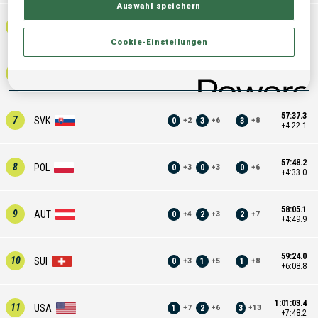
Auswahl speichern
57:19.1
5
CZE
1
0
1
+
3
+
2
+
5
+4:03.9
Cookie-Einstellungen
57:32.6
6
SLO
2
2
4
+
4
+
6
+
10
+4:17.4
57:37.3
7
SVK
0
3
3
+
2
+
6
+
8
+4:22.1
57:48.2
8
POL
0
0
0
+
3
+
3
+
6
+4:33.0
58:05.1
9
AUT
0
2
2
+
4
+
3
+
7
+4:49.9
59:24.0
10
SUI
0
1
1
+
3
+
5
+
8
+6:08.8
1:01:03.4
11
USA
1
2
3
+
7
+
6
+
13
+7:48.2