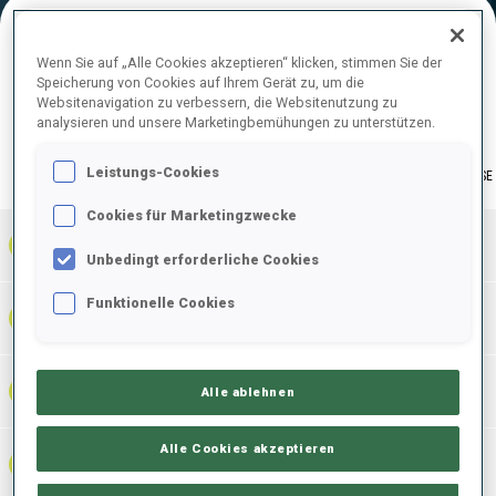
Wenn Sie auf „Alle Cookies akzeptieren“ klicken, stimmen Sie der
ENDERGEBNISE
Speicherung von Cookies auf Ihrem Gerät zu, um die
Websitenavigation zu verbessern, die Websitenutzung zu
analysieren und unsere Marketingbemühungen zu unterstützen.
LIEGEND |
Leistungs-Cookies
GESAMT
ERGEBNISSE
STEHEND
Cookies für Marketingzwecke
1
ITA
0
0
0
53:15.2
+
0
+
3
+
3
Unbedingt erforderliche Cookies
Funktionelle Cookies
53:43.4
2
GER
0
0
0
+
2
+
1
+
3
+28.2
54:57.8
3
BUL
Alle ablehnen
0
0
0
+
2
+
3
+
5
+1:42.6
Alle Cookies akzeptieren
56:21.0
4
FIN
0
0
0
+
3
+
2
+
5
+3:05.8