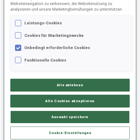
Websitenavigation zu verbessern, die Websitenutzung zu
analysieren und unsere Marketingbemühungen zu unterstützen.
2025/2026
Leistungs-Cookies
Cookies für Marketingzwecke
PERFORMANCE
Unbedingt erforderliche Cookies
Funktionelle Cookies
SKIZEIT HINTER DER SPITZE
-
Keine Daten vorhanden
Alle ablehnen
LIEGENDSCHIESSEN
-
Keine Daten vorhanden
Alle Cookies akzeptieren
STEHENDSCHIESSEN
-
Auswahl speichern
Keine Daten vorhanden
Cookie-Einstellungen