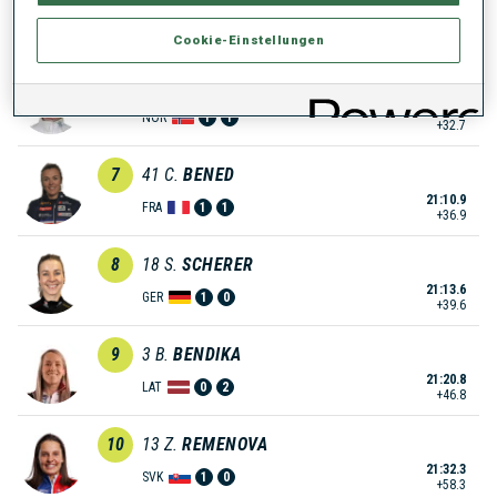
21:00.6
NOR
0
0
+26.6
Cookie-Einstellungen
6
14
R.
FEMSTEINEVIK
21:06.7
NOR
1
1
+32.7
7
41
C.
BENED
21:10.9
FRA
1
1
+36.9
8
18
S.
SCHERER
21:13.6
GER
1
0
+39.6
9
3
B.
BENDIKA
21:20.8
LAT
0
2
+46.8
10
13
Z.
REMENOVA
21:32.3
SVK
1
0
+58.3