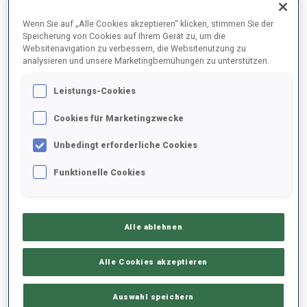
ENDERGEBNISE
Wenn Sie auf „Alle Cookies akzeptieren“ klicken, stimmen Sie der
Speicherung von Cookies auf Ihrem Gerät zu, um die
Websitenavigation zu verbessern, die Websitenutzung zu
analysieren und unsere Marketingbemühungen zu unterstützen.
1
25
G.
GUIGONNAT
Leistungs-Cookies
FRA
1
0
20:34.0
Cookies für Marketingzwecke
2
49
A.
MENGIN
Unbedingt erforderliche Cookies
20:40.5
FRA
1
0
+6.5
Funktionelle Cookies
3
4
V.
GALMACE PAULIN
20:45.8
FRA
0
1
+11.8
Alle ablehnen
4
39
S.
CHAUVEAU
Alle Cookies akzeptieren
20:56.5
FRA
1
1
+22.5
Auswahl speichern
5
30
M.
JOHANSEN