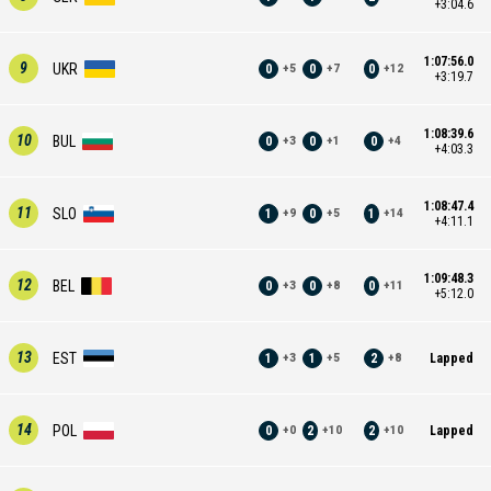
+3:04.6
1:07:56.0
9
UKR
0
0
0
+
5
+
7
+
12
+3:19.7
1:08:39.6
10
BUL
0
0
0
+
3
+
1
+
4
+4:03.3
1:08:47.4
11
SLO
1
0
1
+
9
+
5
+
14
+4:11.1
1:09:48.3
12
BEL
0
0
0
+
3
+
8
+
11
+5:12.0
13
EST
1
1
2
Lapped
+
3
+
5
+
8
14
POL
0
2
2
Lapped
+
0
+
10
+
10