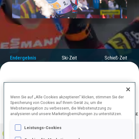
Play
Video
Endergebnis
Ski-Zeit
Schieß-Zeit
ENDERGEBNISE
Wenn Sie auf „Alle Cookies akzeptieren“ klicken, stimmen Sie der
Speicherung von Cookies auf Ihrem Gerät zu, um die
Websitenavigation zu verbessern, die Websitenutzung zu
LIEGEND |
analysieren und unsere Marketingbemühungen zu unterstützen.
GESAMT
ERGEBNISSE
STEHEND
Leistungs-Cookies
1
NOR
0
0
0
1:04:36.3
+
6
+
2
+
8