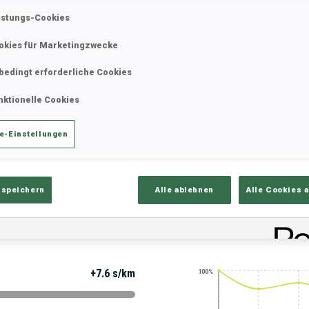
istungs-Cookies
okies für Marketingzwecke
ik
Ergebnisse und Gesamtstände
Üb
bedingt erforderliche Cookies
nktionelle Cookies
e-Einstellungen
 speichern
Alle ablehnen
Alle Cookies 
PERFORMANCE TREND
+7.6 s/km
100%