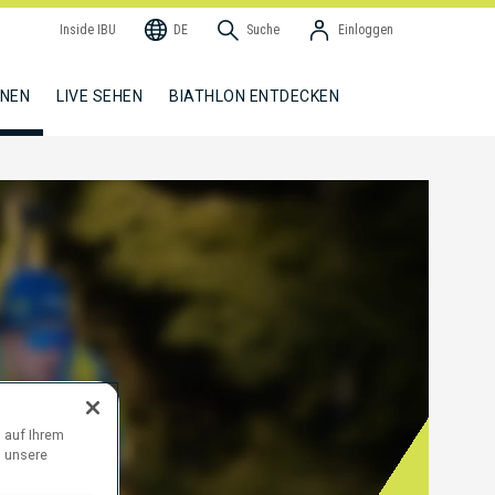
Inside IBU
DE
Suche
Einloggen
NNEN
LIVE SEHEN
BIATHLON ENTDECKEN
 auf Ihrem
d unsere