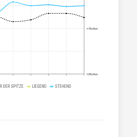
+10s/km
+20s/km
ER DER SPITZE
LIEGEND
STEHEND