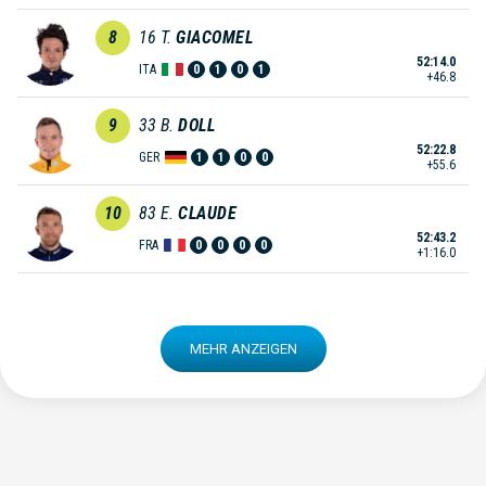
8
16
T.
GIACOMEL
52:14.0
ITA
0
1
0
1
+46.8
9
33
B.
DOLL
52:22.8
GER
1
1
0
0
+55.6
10
83
E.
CLAUDE
52:43.2
FRA
0
0
0
0
+1:16.0
MEHR ANZEIGEN