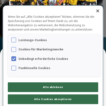
Play
Wenn Sie auf „Alle Cookies akzeptieren“ klicken, stimmen Sie der
Speicherung von Cookies auf Ihrem Gerät zu, um die
Video
Websitenavigation zu verbessern, die Websitenutzung zu
analysieren und unsere Marketingbemühungen zu unterstützen.
Leistungs-Cookies
Endergebnis
Ski-Zeit
Schieß-Zeit
Cookies für Marketingzwecke
Unbedingt erforderliche Cookies
ENDERGEBNISE
Funktionelle Cookies
1
42
R.
REES
Alle ablehnen
GER
0
0
0
1
51:27.2
Alle Cookies akzeptieren
2
17
J.
STRELOW