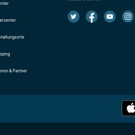
enter
rcenter
taltungsorte
oping
ren & Partner