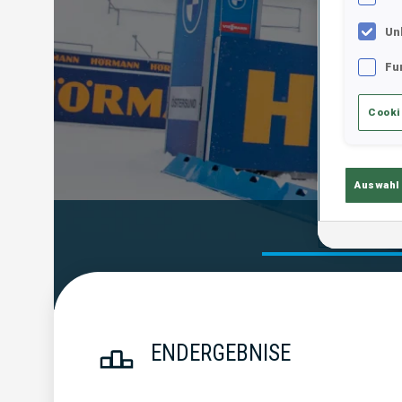
Un
Fu
Cooki
Auswahl
Endergebn
ENDERGEBNISE