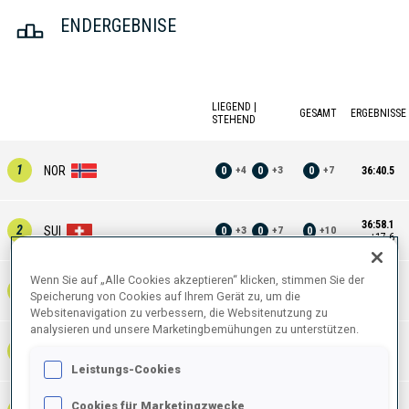
ENDERGEBNISE
LIEGEND |
GESAMT
ERGEBNISSE
STEHEND
1
NOR
0
0
0
36:40.5
+
4
+
3
+
7
36:58.1
2
SUI
0
0
0
+
3
+
7
+
10
+17.6
Wenn Sie auf „Alle Cookies akzeptieren“ klicken, stimmen Sie der
37:10.0
3
LAT
0
0
0
+
2
+
7
+
9
Speicherung von Cookies auf Ihrem Gerät zu, um die
+29.5
Websitenavigation zu verbessern, die Websitenutzung zu
analysieren und unsere Marketingbemühungen zu unterstützen.
37:25.6
4
FRA
0
1
1
+
6
+
5
+
11
+45.1
Leistungs-Cookies
Cookies für Marketingzwecke
37:31.9