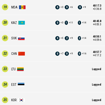
40:17.3
19
MDA
0
0
0
+
3
+
6
+
9
+3:36.8
40:45.8
20
KAZ
0
1
1
+
3
+
11
+
14
+4:05.3
40:50.1
21
SVK
0
2
2
+
5
+
9
+
14
+4:09.6
40:57.7
22
CHN
0
0
0
+
7
+
9
+
16
+4:17.2
23
LTU
Lapped
24
EST
Lapped
25
KOR
Lapped