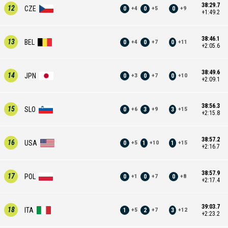
38:29.7
12
CZE
0
0
0
+
4
+
5
+
9
+1:49.2
38:46.1
13
BEL
0
0
0
+
4
+
7
+
11
+2:05.6
38:49.6
14
JPN
0
0
0
+
3
+
7
+
10
+2:09.1
38:56.3
15
SLO
0
3
3
+
6
+
9
+
15
+2:15.8
38:57.2
16
USA
0
1
1
+
5
+
10
+
15
+2:16.7
38:57.9
17
POL
0
0
0
+
1
+
7
+
8
+2:17.4
39:03.7
18
ITA
1
2
3
+
5
+
7
+
12
+2:23.2