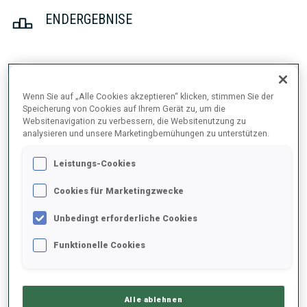
ENDERGEBNISE
1
26
T.
JOHANSSON
Wenn Sie auf „Alle Cookies akzeptieren“ klicken, stimmen Sie der
SWE
0
0
22:16.8
Speicherung von Cookies auf Ihrem Gerät zu, um die
Websitenavigation zu verbessern, die Websitenutzung zu
analysieren und unsere Marketingbemühungen zu unterstützen.
2
42
S.
CHAUVEAU
22:53.4
FRA
0
1
+36.6
Leistungs-Cookies
Cookies für Marketingzwecke
3
44
L.
METTLER
23:03.8
SUI
1
0
Unbedingt erforderliche Cookies
+47.0
Funktionelle Cookies
4
16
P.
BOTET
23:07.6
FRA
0
1
+50.8
Alle ablehnen
5
40
F.
TACHIZAKI