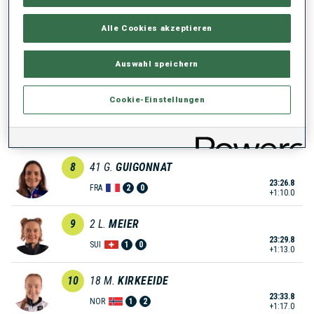
23:10.3
JPN
0
1
+53.5
Alle Cookies akzeptieren
6
59
J.
FRUEHWIRT
Auswahl speichern
23:10.4
GER
0
0
+53.6
Cookie-Einstellungen
7
30
S.
GROTIAN
23:23.7
GER
0
4
+1:06.9
8
41
G.
GUIGONNAT
23:26.8
FRA
2
0
+1:10.0
9
2
L.
MEIER
23:29.8
SUI
1
0
+1:13.0
10
18
M.
KIRKEEIDE
23:33.8
NOR
1
2
+1:17.0