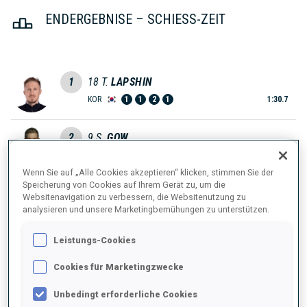
ENDERGEBNISE – SCHIESS-ZEIT
1
18
T.
LAPSHIN
KOR
1
1
2
1
1:30.7
2
9
S.
GOW
1:34.4
CAN
0
1
0
0
+3.7
Wenn Sie auf „Alle Cookies akzeptieren“ klicken, stimmen Sie der
Speicherung von Cookies auf Ihrem Gerät zu, um die
3
45
M.
DOVZAN
Websitenavigation zu verbessern, die Websitenutzung zu
1:36.8
analysieren und unsere Marketingbemühungen zu unterstützen.
SLO
0
0
0
2
+6.1
Leistungs-Cookies
4
32
J.
BURKHALTER
1:37.3
Cookies für Marketingzwecke
SUI
0
2
0
0
+6.6
Unbedingt erforderliche Cookies
5
27
E.
LESSER