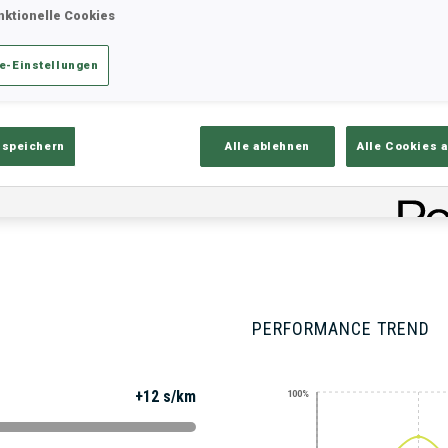
nktionelle Cookies
e-Einstellungen
ik
Ergebnisse und Gesamtstände
Üb
 speichern
Alle ablehnen
Alle Cookies 
PERFORMANCE TREND
+12 s/km
100%