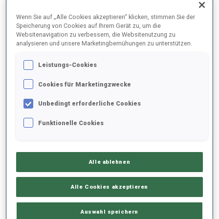
ENDERGEBNISE
Wenn Sie auf „Alle Cookies akzeptieren“ klicken, stimmen Sie der
Speicherung von Cookies auf Ihrem Gerät zu, um die
Websitenavigation zu verbessern, die Websitenutzung zu
analysieren und unsere Marketingbemühungen zu unterstützen.
1
67
A.
BEGUE
Leistungs-Cookies
FRA
0
1
25:58.8
Cookies für Marketingzwecke
2
16
J.
DALE-SKJEVDAL
Unbedingt erforderliche Cookies
26:00.8
NOR
0
1
+2.0
Funktionelle Cookies
3
99
A.
BABIKOV
26:12.9
RUS
0
0
+14.1
Alle ablehnen
4
70
A.
POVARNITSYN
Alle Cookies akzeptieren
26:13.7
RUS
0
1
+14.9
Auswahl speichern
5
62
T.
LEREN