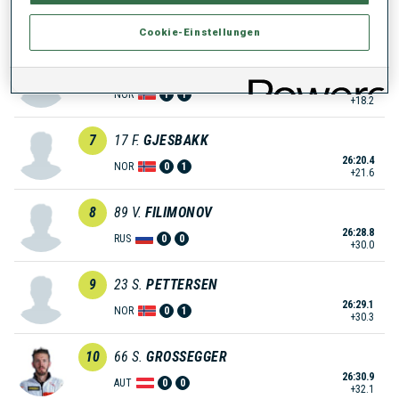
26:14.9
NOR
0
1
+16.1
Cookie-Einstellungen
6
35
H.
BOGETVEIT
26:17.0
NOR
1
1
+18.2
7
17
F.
GJESBAKK
26:20.4
NOR
0
1
+21.6
8
89
V.
FILIMONOV
26:28.8
RUS
0
0
+30.0
9
23
S.
PETTERSEN
26:29.1
NOR
0
1
+30.3
10
66
S.
GROSSEGGER
26:30.9
AUT
0
0
+32.1