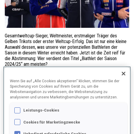
Gesamtweltcup-Sieger, Weltmeister, erstmaliger Träger des
Gelben Trikots oder erster Weltcup-Erfolg. Das ist nur eine kleine
Auswahl dessen, was unsere vier potenziellen Biathleten der
Saison in diesem Winter erreicht haben. Jetzt ist die Zeit reif für
die Abstimmung: Wer verdient den Titel „Biathlet der Saison
2024/25“ am meisten?
Sturla Holm Lægreid (NOR) startete mit konstant guten
Wenn Sie auf „Alle Cookies akzeptieren“ klicken, stimmen Sie der
Leistungen und zahlreichen Podestplätzen in die Saison. In
Speicherung von Cookies auf Ihrem Gerät zu, um die
Antholz kurz vor den Weltmeisterschaften streifte er sich das
Websitenavigation zu verbessern, die Websitenutzung zu
Gelbe Trikot über. Bei der WM in der Schweiz gewann er mit Silber
analysieren und unsere Marketingbemühungen zu unterstützen.
im Massenstart eine Einzelmedaille. Und am Ende der Saison
zeigte der Norweger einmal mehr, was in ihm steckt, als er sich
Leistungs-Cookies
neben der Großen Kristallkugel für den Gesamtweltcup auch die
Disziplinwertungen im Einzel, in der Verfolgung und im
Cookies für Marketingzwecke
Massenstart sicherte.
Unbedingt erforderliche Cookies