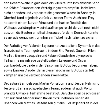
den Gesamtweltcup galt, doch ein Virus raubte ihm anschließend
die Kräfte: Er konnte den Verfolgungswettkampf in Hochfilzen
nicht beenden und verpasste die gesamte Woche in Annecy. In
Oberhof fand er jedoch zurück zu seiner Form. Auch Isak Frey
hatte mit einem kurzen Virus und der harten Realität des
Weltcups zu kämpfen – sein Lauftempo reicht derzeit noch nicht
aus, um die Besten ernsthaft herauszufordern. Dennoch könnte
es gerade genug sein, um ihm ein Ticket nach Italien zu sichern.
Der Aufstieg von Valentin Lejeune hat zusätzliche Dynamik in das
französische Team gebracht, in dem Éric Perrot, Quentin Fillon
Maillet, Émilien Jacquelin und Fabien Claude ihre olympische
Teilnahme nie infrage gestellt sahen. Lejeune und Oscar
Lombardot, die beide in der Saison im IBU Cup begonnen haben,
sowie Émilien Claude (der in dieser Woche im IBU Cup startet)
kämpfen um die verbleibenden zwei Plätze.
Sebastian Samuelsson, Martin Ponsiluoma und Jesper Nelin sind
feste Größen im schwedischen Team, zudem ist auch Viktor
Brandts Olympia-Teilnahme bestätigt. Da Schweden beschlossen
hat, nur fünf Männer nach Italien mitzunehmen, sehen die
Chancen von Mattias Stefansson gut aus – er ist jederzeit in der