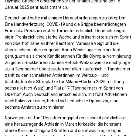
Olympia-Chancen erscheinen vor der finalen Deadline am 15.
Januar 2025 sehr aussichtsreich.
Deutschland hatte mit einigen Herausforderungen zu kämpfen:
Eine Handverletzung, COVID-19 und die Grippe beeinträchtigten
Franziska Preuß im ersten Trimester erheblich. Dennoch zeigte
sie in Frankreich eine starke Woche und präsentierte sich im Sprint
von Oberhof nahe an ihrer Bestform. Vanessa Voigt und die
überraschend überzeugende Anna Weidel agierten konstant
genug, um als sichere Kandidatinnen für die Olympia-Nominierung
zu gelten. Rückkehrerin Janina Hettich-Walz sowie die noch junge
Julia Tannheimer überzeugten vor allem läuferisch – Tannheimer
zählt zu den schnellsten Athletinnen im Weltcup – und
bestätigten ihre Startplätze für Milano–Cortina 2026 mit Rang
sechs (Hettich-Walz) und Platz 17 (Tannheimer) im Sprint von
Oberhof. Auch Deutschland entschied sich, mit fünf Athletinnen
nach Italien zu reisen, behält sich jedoch die Option vor, eine
sechste Athletin zu nominieren.
Norwegen, mit fünf Registrierungsplätzen, scheint plötzlich auf
eine herausragende Athletin in Maren Kirkeeide, die konstant
starke Karoline Offigstad Knotten und die etwas fragile Ingrid