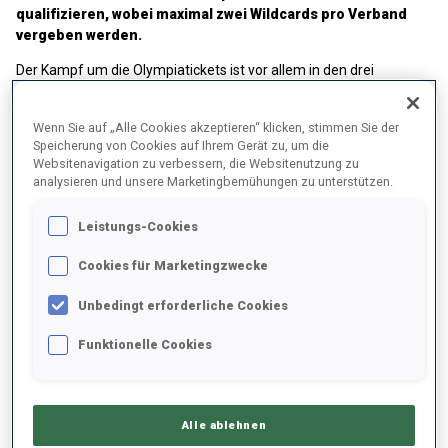
qualifizieren, wobei maximal zwei Wildcards pro Verband
vergeben werden.
Der Kampf um die Olympiatickets ist vor allem in den drei
stärksten Frauen- und Männerteams in vollem Gange.
Wenn Sie auf „Alle Cookies akzeptieren“ klicken, stimmen Sie der
Speicherung von Cookies auf Ihrem Gerät zu, um die
OLYMPIC PRESSURE INDEX_W
Websitenavigation zu verbessern, die Websitenutzung zu
analysieren und unsere Marketingbemühungen zu unterstützen.
Leistungs-Cookies
Cookies für Marketingzwecke
Unbedingt erforderliche Cookies
Funktionelle Cookies
Alle ablehnen