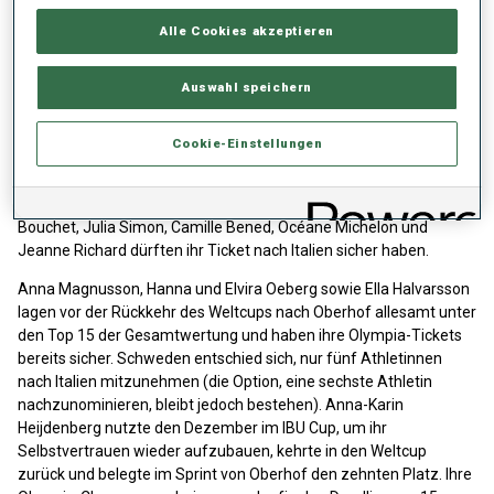
Alle Cookies akzeptieren
Auswahl speichern
Ruhe bei den französischen Frauen
Trotz aller Unruhe rund um die französischen Frauen scheinen die
Cookie-Einstellungen
sechs Olympiatickets fest vergeben, da Paula Botets Chancen
nach ihren durchwachsenen Leistungen in Annecy-Le Grand
Bornand geschwunden sind. Lou Jeanmonnot, Justine Braisaz-
Bouchet, Julia Simon, Camille Bened, Océane Michelon und
Jeanne Richard dürften ihr Ticket nach Italien sicher haben.
Anna Magnusson, Hanna und Elvira Oeberg sowie Ella Halvarsson
lagen vor der Rückkehr des Weltcups nach Oberhof allesamt unter
den Top 15 der Gesamtwertung und haben ihre Olympia-Tickets
bereits sicher. Schweden entschied sich, nur fünf Athletinnen
nach Italien mitzunehmen (die Option, eine sechste Athletin
nachzunominieren, bleibt jedoch bestehen). Anna-Karin
Heijdenberg nutzte den Dezember im IBU Cup, um ihr
Selbstvertrauen wieder aufzubauen, kehrte in den Weltcup
zurück und belegte im Sprint von Oberhof den zehnten Platz. Ihre