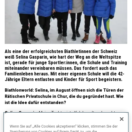
Als eine der erfolgreichsten Biathletinnen der Schweiz
weiß Selina Gasparin, wie hart der Weg an die Weltspitze
ist, gerade für junge Sportler:innen, die Schule und Training
miteinander vereinbaren müssen. Das fordert auch das
Familienleben heraus. Mit einer eigenen Schule will die 42-
Jährige Eltern entlasten und Kinder für Sport begeistern.
Biathlonworld: Selina, im August öffnen sich die Türen der
Rätischen Privatschule in Chur, die du gegründet hast. Wie
ist die Idee dafür entstanden?
Selina Gasparin:
Meine Tochter ist elf Jahre alt und macht
Rhythmische Sportgymnastik. Sie trainiert 23 Stunden pro Woche
am Stützpunkt. Leider kann sie ihren Sport nicht mit der Schule
Wenn Sie auf „Alle Cookies akzeptieren“ klicken, stimmen Sie der
vereinbaren. Durch das Training und die Wettkämpfe verpasst sie
Speicherung von Cookies auf Ihrem Gerät zu, um die