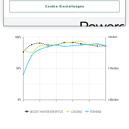
100+ WELTCUPS
Cookie-Einstellungen
PERFORMANCE TREND
+0s/km
100%
50%
+10s/km
0%
+20s/km
SKIZEIT HINTER DER SPITZE
LIEGEND
STEHEND