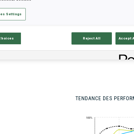
es Settings
tats
Résultats et classements
Aper
Choices
Reject All
Accept 
ISON
TENDANCE DES PERFO
100%