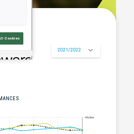
çu
All Cookies
2021/2022
RMANCES
+0s/km