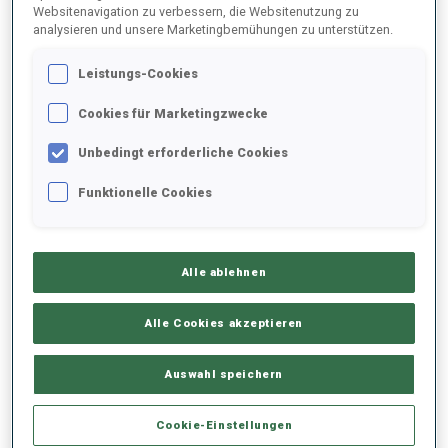
Websitenavigation zu verbessern, die Websitenutzung zu
analysieren und unsere Marketingbemühungen zu unterstützen.
2025/2026
Leistungs-Cookies
Cookies für Marketingzwecke
PERFORMANCE
Unbedingt erforderliche Cookies
Funktionelle Cookies
SKIZEIT HINTER DER SPITZE
-
Keine Daten vorhanden
Alle ablehnen
LIEGENDSCHIESSEN
-
Keine Daten vorhanden
Alle Cookies akzeptieren
STEHENDSCHIESSEN
-
Auswahl speichern
Keine Daten vorhanden
Cookie-Einstellungen