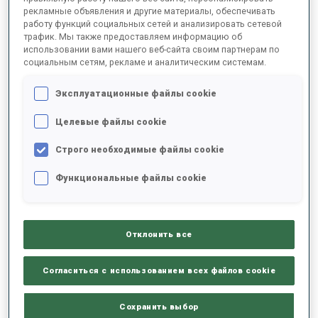
рекламные объявления и другие материалы, обеспечивать
работу функций социальных сетей и анализировать сетевой
трафик. Мы также предоставляем информацию об
2025/2026
использовании вами нашего веб-сайта своим партнерам по
социальным сетям, рекламе и аналитическим системам.
Эксплуатационные файлы cookie
РЕЗУЛЬТАТЫ - СРЕДНЕЕ ЗНАЧЕНИЕ
Целевые файлы cookie
Строго необходимые файлы cookie
ЛЫЖНЫЙ ХОД - ОТСТАВАНИЕ ОТ ЛИДЕРА
-
Данных нет
Функциональные файлы cookie
СТРЕЛЬБА ЛЕЖА
-
Данных нет
Отклонить все
СТРЕЛЬБА СТОЯ
-
Согласиться с использованием всех файлов cookie
Данных нет
Сохранить выбор