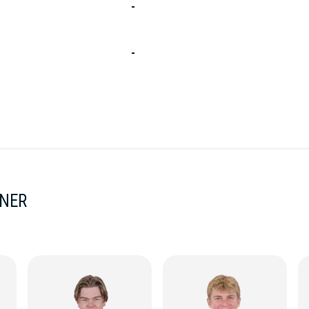
-
-
NNER