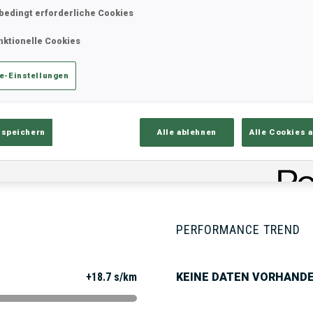
bedingt erforderliche Cookies
nktionelle Cookies
ik
Ergebnisse und Gesamtstände
Üb
e-Einstellungen
 speichern
Alle ablehnen
Alle Cookies 
PERFORMANCE TREND
+18.7 s/km
KEINE DATEN VORHAND