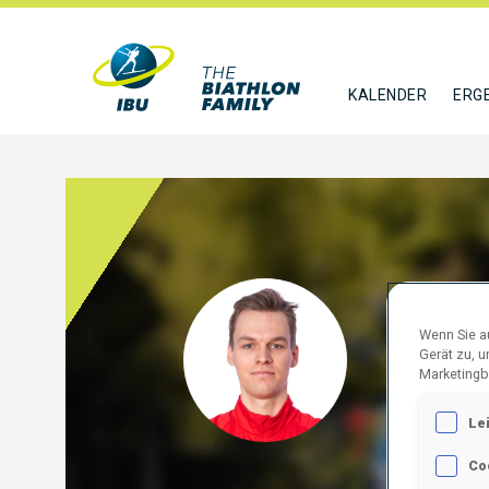
KALENDER
ERG
SCHI
Wenn Sie au
Gerät zu, 
DEN
Marketingb
FOLGE
Le
Co