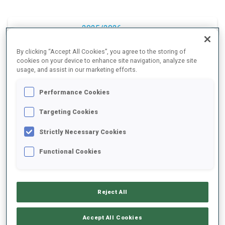
2025/2026
By clicking “Accept All Cookies”, you agree to the storing of
cookies on your device to enhance site navigation, analyze site
usage, and assist in our marketing efforts.
MOYENNE DE PERFORMANCE
Performance Cookies
RETARD SUR LE MEILLEUR CHRONO SKI
+18.7 s/km
Targeting Cookies
Strictly Necessary Cookies
TIR COUCHÉ
-
Functional Cookies
Données non disponibles
TIR DEBOUT
-
Données non disponibles
Reject All
Accept All Cookies