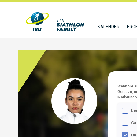
KALENDER
ERG
Wenn Sie au
RODR
Gerät zu, 
Marketingb
BRA
Le
FOLGE
Co
Un