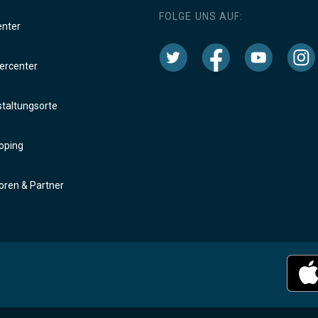
FOLGE UNS AUF:
enter
rcenter
taltungsorte
oping
ren & Partner