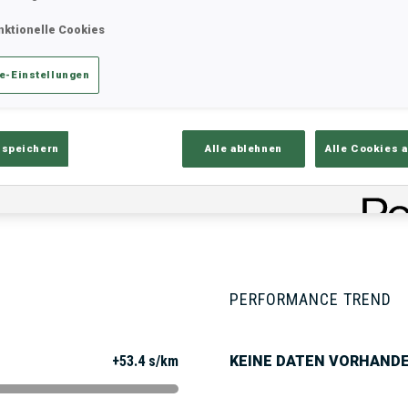
nktionelle Cookies
ik
Ergebnisse und Gesamtstände
Üb
e-Einstellungen
 speichern
Alle ablehnen
Alle Cookies 
PERFORMANCE TREND
+53.4 s/km
KEINE DATEN VORHAND