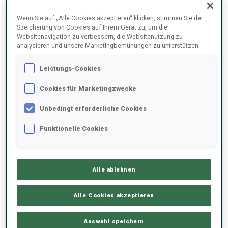
Wenn Sie auf „Alle Cookies akzeptieren“ klicken, stimmen Sie der
GEBURTSTAG
Speicherung von Cookies auf Ihrem Gerät zu, um die
Websitenavigation zu verbessern, die Websitenutzung zu
19 DEZ. 2006
analysieren und unsere Marketingbemühungen zu unterstützen.
Leistungs-Cookies
Cookies für Marketingzwecke
Unbedingt erforderliche Cookies
Funktionelle Cookies
JUNIOR CUP TEAM (LTU) MÄNNER
Alle ablehnen
Alle Cookies akzeptieren
Auswahl speichern