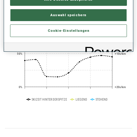
PERFORMANCE TREND
Auswahl speichern
+0s/km
100%
Cookie-Einstellungen
50%
+10s/km
0%
+20s/km
SKIZEIT HINTER DER SPITZE
LIEGEND
STEHEND