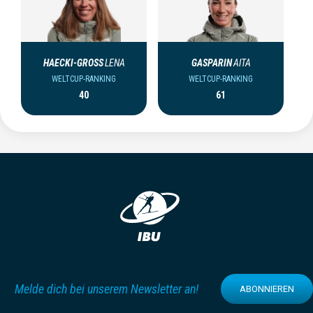
HAECKI-GROSS
LENA
GASPARIN
AITA
WELTCUP-RANKING
WELTCUP-RANKING
40
61
Melde dich bei unserem Newsletter an!
ABONNIEREN