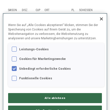
SAISON
DISZ.
CUP
ORT
PL.
SCHIESSEN
Wenn Sie auf „Alle Cookies akzeptieren“ klicken, stimmen Sie der
25/26
PU
WC
OSLO
56
1
1
1
2
Speicherung von Cookies auf Ihrem Gerät zu, um die
Websitenavigation zu verbessern, die Websitenutzung zu
25/26
SP
WC
OSLO
39
0
1
analysieren und unsere Marketingbemühungen zu unterstützen.
Leistungs-Cookies
25/26
PU
WC
OTEPAA
57
3
0
3
3
Cookies für Marketingzwecke
25/26
SP
WC
OTEPAA
39
0
0
Unbedingt erforderliche Cookies
25/26
RL
WC
KONTIOLAHTI
6
Funktionelle Cookies
ALLES ANZEIGEN
Alle ablehnen