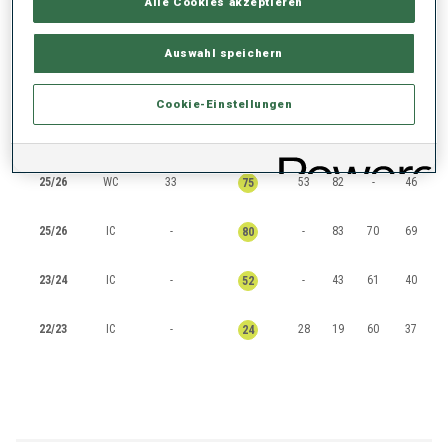
Alle Cookies akzeptieren
RANKINGS
Auswahl speichern
Cookie-Einstellungen
SAISON
CUP
PUNKTE
GESAMT
IN
SP
PU
MS
25/26
WC
33
53
82
-
46
75
25/26
IC
-
-
83
70
69
80
23/24
IC
-
-
43
61
40
52
22/23
IC
-
28
19
60
37
24