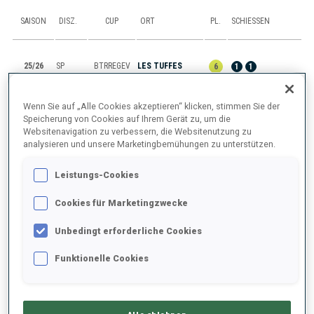
SAISON
DISZ.
CUP
ORT
PL.
SCHIESSEN
25/26
SP
BTRREGEV
LES TUFFES
6
1
1
25/26
SP
BTRREGEV
LES TUFFES
2
0
0
Wenn Sie auf „Alle Cookies akzeptieren“ klicken, stimmen Sie der
Speicherung von Cookies auf Ihrem Gerät zu, um die
Websitenavigation zu verbessern, die Websitenutzung zu
25/26
M6
IBU C.
LENZERHEIDE
13
0
0
0
2
analysieren und unsere Marketingbemühungen zu unterstützen.
25/26
SP
IBU C.
LENZERHEIDE
17
0
1
Leistungs-Cookies
Cookies für Marketingzwecke
25/26
SP
SBRREGCP
LA FECLAZ
Unbedingt erforderliche Cookies
ALLES ANZEIGEN
Funktionelle Cookies