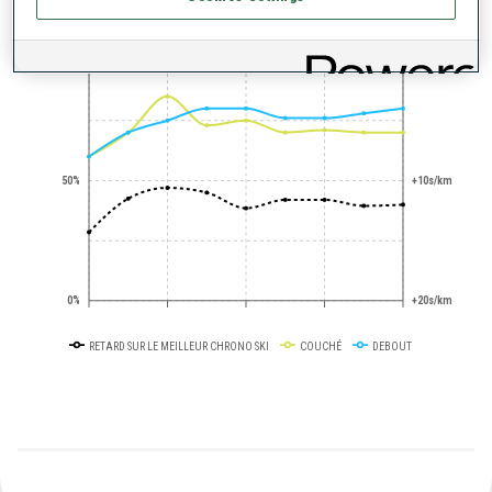
+0s/km
100%
50%
+10s/km
0%
+20s/km
RETARD SUR LE MEILLEUR CHRONO SKI
COUCHÉ
DEBOUT