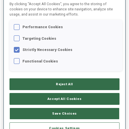
By clicking “Accept All Cookies”, you agree to the storing of
cookies on your device to enhance site navigation, analyze site
usage, and assist in our marketing efforts.
2023/2024
Performance Cookies
Targeting Cookies
MOYENNE DE PERFORMANCE
Strictly Necessary Cookies
Functional Cookies
RETARD SUR LE MEILLEUR CHRONO SKI
+12 s/km
TIR COUCHÉ
70%
Reject All
TIR DEBOUT
80%
Accept All Cookies
Save Choices
TENDANCE DES PERFORMANCES
Cookies Settings