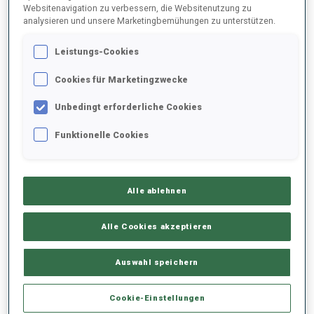
Websitenavigation zu verbessern, die Websitenutzung zu
analysieren und unsere Marketingbemühungen zu unterstützen.
2025/2026
Leistungs-Cookies
Cookies für Marketingzwecke
PERFORMANCE
Unbedingt erforderliche Cookies
Funktionelle Cookies
SKIZEIT HINTER DER SPITZE
-
Keine Daten vorhanden
Alle ablehnen
LIEGENDSCHIESSEN
-
Keine Daten vorhanden
Alle Cookies akzeptieren
STEHENDSCHIESSEN
-
Auswahl speichern
Keine Daten vorhanden
Cookie-Einstellungen