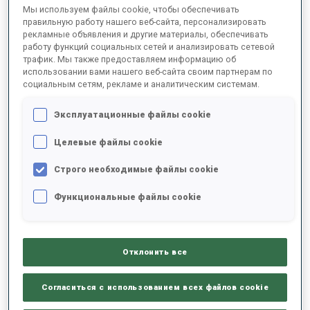
IBU Academy
Мы используем файлы cookie, чтобы обеспечивать
правильную работу нашего веб-сайта, персонализировать
рекламные объявления и другие материалы, обеспечивать
IBU Academy Strategy 2020-2026
работу функций социальных сетей и анализировать сетевой
трафик. Мы также предоставляем информацию об
IBU Coaching Framework
использовании вами нашего веб-сайта своим партнерам по
социальным сетям, рекламе и аналитическим системам.
IBU Coach Education
Эксплуатационные файлы cookie
IBU Development Programmes
Development Project Support
Целевые файлы cookie
Biathlon for All
Строго необходимые файлы cookie
Olympic Solidarity
Функциональные файлы cookie
IBU Audit Process
Gender Equality
Отклонить все
IBU Gender Equality Strategy 2021-2026
Согласиться с использованием всех файлов cookie
IBU Gender Equality Policy 2021 (Full version)