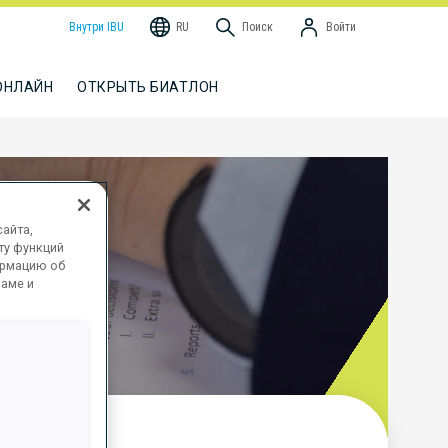
Внутри IBU
RU
Поиск
Войти
ОНЛАЙН
ОТКРЫТЬ БИАТЛОН
S
айта,
ту функций
ормацию об
ламе и