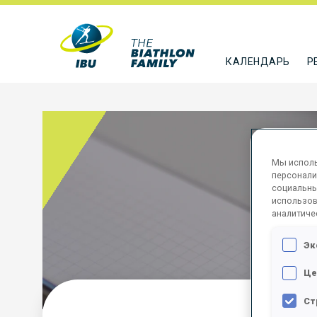
КАЛЕНДАРЬ
Р
Мы исполь
персонали
социальны
использов
аналитиче
Эк
Це
Ст