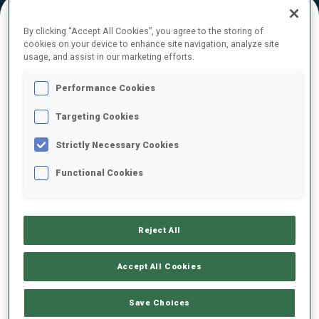
By clicking “Accept All Cookies”, you agree to the storing of
RÉSULTATS FINAUX – TEMPS DE SKI
cookies on your device to enhance site navigation, analyze site
usage, and assist in our marketing efforts.
Performance Cookies
1
1
L.
HRISTOVA
Targeting Cookies
BUL
19:24.1
Strictly Necessary Cookies
2
6
A.
NEDZA-KUBINIEC
Functional Cookies
19:56.3
POL
+32.2
3
4
O.
HORODNA
Reject All
19:59.3
UKR
+35.2
Accept All Cookies
4
2
E.
KAPUSTOVA
20:03.9
Save Choices
SVK
+39.8