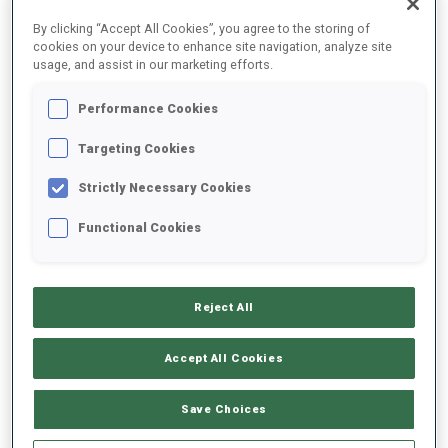
By clicking “Accept All Cookies”, you agree to the storing of
cookies on your device to enhance site navigation, analyze site
2025/2026
usage, and assist in our marketing efforts.
Performance Cookies
MOYENNE DE PERFORMANCE
Targeting Cookies
Strictly Necessary Cookies
RETARD SUR LE MEILLEUR CHRONO SKI
+13.3 s/km
Functional Cookies
TIR COUCHÉ
97%
Reject All
TIR DEBOUT
77%
Accept All Cookies
Save Choices
TENDANCE DES PERFORMANCES