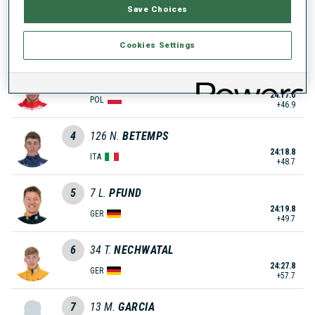
Save Choices
2
75
F.
MUELLAUER
23:38.0
AUT
Cookies Settings
+7.9
3
35
M.
ZAWOL
24:17.0
POL
+46.9
4
126
N.
BETEMPS
24:18.8
ITA
+48.7
5
7
L.
PFUND
24:19.8
GER
+49.7
6
34
T.
NECHWATAL
24:27.8
GER
+57.7
7
13
M.
GARCIA