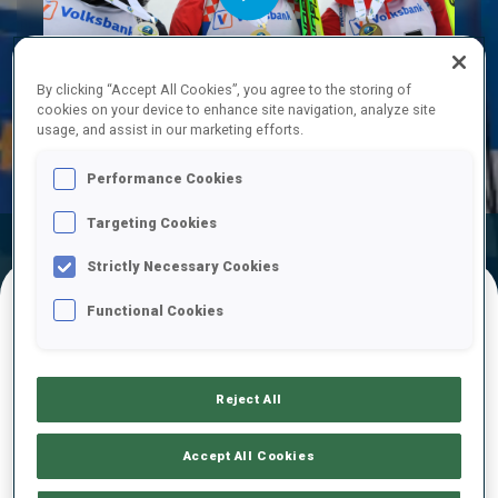
Play
By clicking “Accept All Cookies”, you agree to the storing of
cookies on your device to enhance site navigation, analyze site
usage, and assist in our marketing efforts.
Video
Performance Cookies
Targeting Cookies
Résultats
Temps De Ski
Temps De Tir
Officiels
Strictly Necessary Cookies
Functional Cookies
RÉSULTATS FINAUX – TEMPS DE SKI
Reject All
1
21
M.
LEGOVIC
Accept All Cookies
CRO
23:30.1