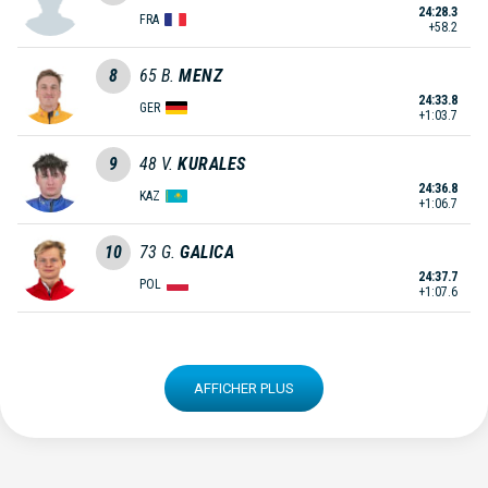
24:28.3
FRA
+58.2
8
65
B.
MENZ
24:33.8
GER
+1:03.7
9
48
V.
KURALES
24:36.8
KAZ
+1:06.7
10
73
G.
GALICA
24:37.7
POL
+1:07.6
AFFICHER PLUS