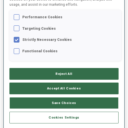
usage, and assist in our marketing efforts.
2025/2026
Performance Cookies
Targeting Cookies
Strictly Necessary Cookies
MOYENNE DE PERFORMANCE
Functional Cookies
RETARD SUR LE MEILLEUR CHRONO SKI
-
Données non disponibles
Reject All
TIR COUCHÉ
-
Accept All Cookies
Données non disponibles
TIR DEBOUT
-
Save Choices
Données non disponibles
Cookies Settings