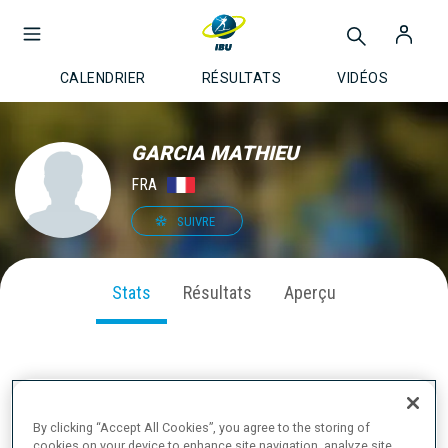
CALENDRIER
RÉSULTATS
VIDÉOS
GARCIA MATHIEU
FRA
SUIVRE
Stats
Résultats
Aperçu
PERFORMANCE SUR LA SAISON
By clicking “Accept All Cookies”, you agree to the storing of
cookies on your device to enhance site navigation, analyze site