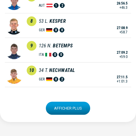
26:56.5
AUT
1
2
+46.3
8
53
L.
KESPER
27:08.9
GER
0
0
+58.7
9
126
N.
BETEMPS
27:09.2
ITA
0
0
+59.0
10
34
T.
NECHWATAL
27:11.5
GER
0
2
+1:01.3
AFFICHER PLUS