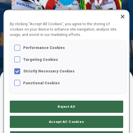
Play
By clicking “Accept All Cookies”, you agree to the storing of
cookies on your device to enhance site navigation, analyze site
usage, and assist in our marketing efforts.
Video
Performance Cookies
Targeting Cookies
Résultats
Temps De Ski
Temps De Tir
Officiels
Strictly Necessary Cookies
Functional Cookies
RÉSULTATS FINAUX
Reject All
1
21
M.
LEGOVIC
Accept All Cookies
CRO
1
1
26:10.2