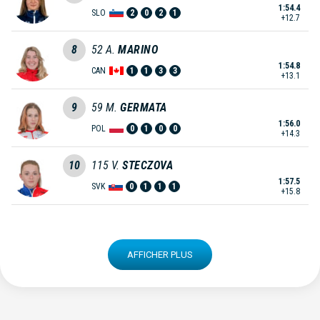
1:54.4
SLO
2
0
2
1
+12.7
8
52
A.
MARINO
1:54.8
CAN
1
1
3
3
+13.1
9
59
M.
GERMATA
1:56.0
POL
0
1
0
0
+14.3
10
115
V.
STECZOVA
1:57.5
SVK
0
1
1
1
+15.8
AFFICHER PLUS