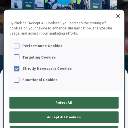
Play
By clicking “Accept All Cookies”, you agree to the storing of
cookies on your device to enhance site navigation, analyze site
usage, and assist in our marketing efforts.
Video
Performance Cookies
Targeting Cookies
Résultats
Temps De Ski
Temps De Tir
Officiels
Strictly Necessary Cookies
Functional Cookies
RÉSULTATS FINAUX – TEMPS DE TIR
Reject All
1
57
K.
VINDISAR
Accept All Cookies
SLO
1
1
1
2
1:41.7