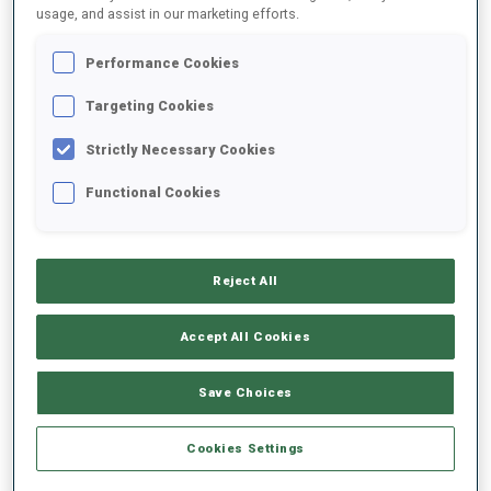
usage, and assist in our marketing efforts.
2023/2024
Performance Cookies
Targeting Cookies
Strictly Necessary Cookies
MOYENNE DE PERFORMANCE
Functional Cookies
RETARD SUR LE MEILLEUR CHRONO SKI
+23.2 s/km
Reject All
TIR COUCHÉ
80%
Accept All Cookies
TIR DEBOUT
59%
Save Choices
Cookies Settings
TENDANCE DES PERFORMANCES