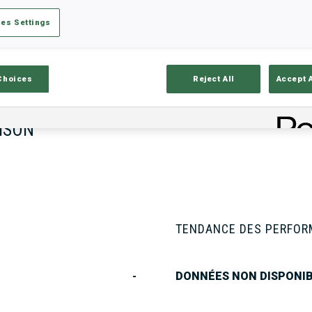
es Settings
tats
Résultats et classements
Aper
Choices
Reject All
Accept 
ISON
TENDANCE DES PERFO
-
DONNÉES NON DISPONI