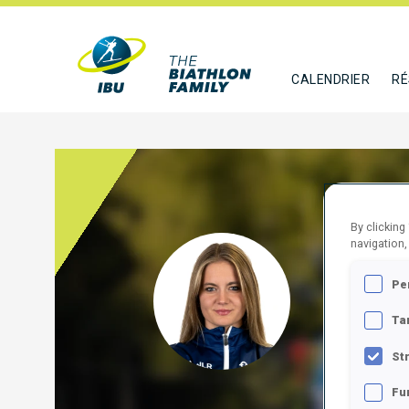
CALENDRIER
RÉ
By clicking
navigation,
MARI
Pe
SLO
Ta
SUIVR
St
Fu