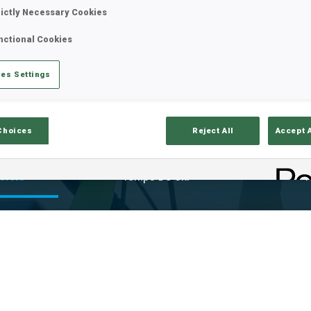
rictly Necessary Cookies
nctional Cookies
es Settings
Choices
Reject All
Accept 
ciels
Temps De Ski
T