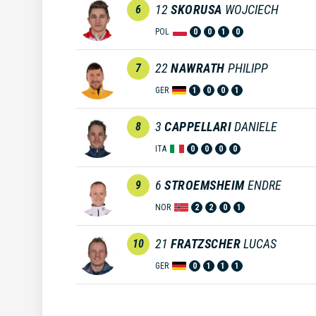
12
SKORUSA
WOJCIECH
6
POL
0
0
1
0
22
NAWRATH
PHILIPP
7
GER
1
0
0
1
3
CAPPELLARI
DANIELE
8
ITA
0
0
0
0
6
STROEMSHEIM
ENDRE
9
NOR
2
2
0
1
21
FRATZSCHER
LUCAS
10
GER
0
1
1
1