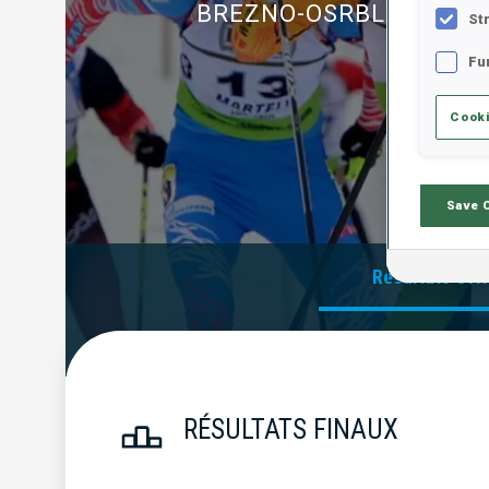
BREZNO-OSRBLIE
St
Fu
Cooki
Save 
Résultats Offi
RÉSULTATS FINAUX