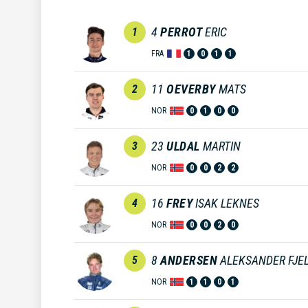
4
PERROT
ERIC
1
FRA
1
0
1
1
11
OEVERBY
MATS
2
NOR
0
1
0
0
23
ULDAL
MARTIN
3
NOR
0
0
2
2
16
FREY
ISAK LEKNES
4
NOR
0
0
2
0
8
ANDERSEN
ALEKSANDER FJE
5
NOR
1
1
0
1