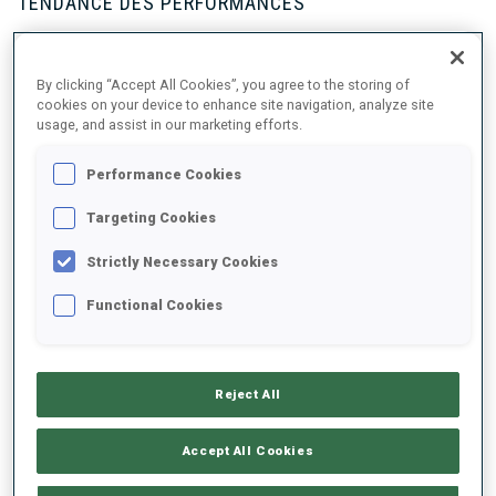
TENDANCE DES PERFORMANCES
+0s/km
100%
By clicking “Accept All Cookies”, you agree to the storing of
cookies on your device to enhance site navigation, analyze site
usage, and assist in our marketing efforts.
Performance Cookies
50%
+10s/km
Targeting Cookies
Strictly Necessary Cookies
Functional Cookies
0%
+20s/km
RETARD SUR LE MEILLEUR CHRONO SKI
COUCHÉ
DEBOUT
Reject All
Accept All Cookies