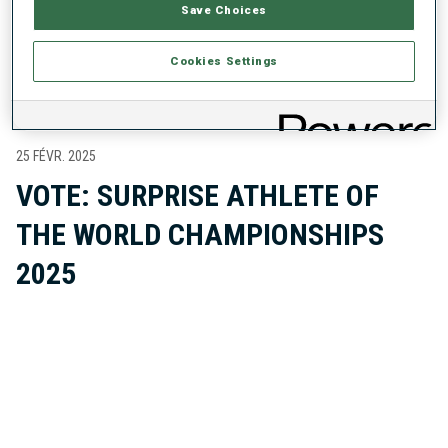
Save Choices
DERNIÈRES INFOS SUR L'ATHLÈTE
Cookies Settings
25 FÉVR. 2025
VOTE: SURPRISE ATHLETE OF
THE WORLD CHAMPIONSHIPS
2025