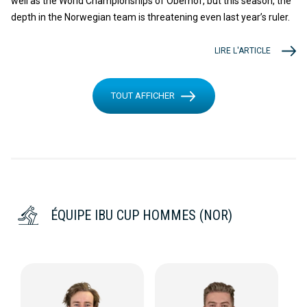
well as the World Championships of Oberhof, but this season, the
depth in the Norwegian team is threatening even last year’s ruler.
LIRE L'ARTICLE
TOUT AFFICHER
ÉQUIPE IBU CUP HOMMES (NOR)