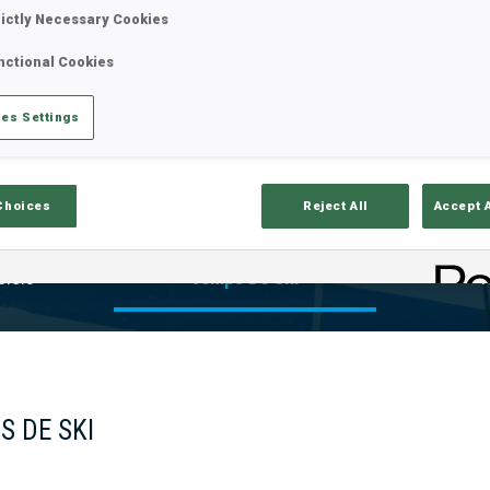
rictly Necessary Cookies
nctional Cookies
es Settings
Choices
Reject All
Accept 
ciels
Temps De Ski
T
S DE SKI