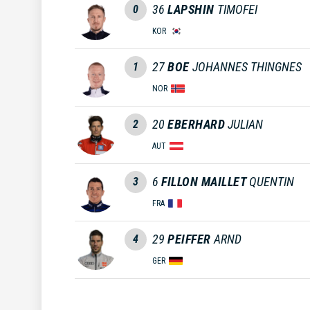
36
LAPSHIN
TIMOFEI
0
KOR
27
BOE
JOHANNES THINGNES
1
NOR
20
EBERHARD
JULIAN
2
AUT
6
FILLON MAILLET
QUENTIN
3
FRA
29
PEIFFER
ARND
4
GER