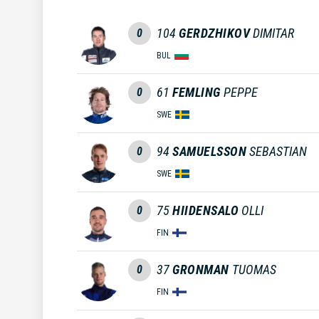
104
GERDZHIKOV
DIMITAR
0
BUL
61
FEMLING
PEPPE
0
SWE
94
SAMUELSSON
SEBASTIAN
0
SWE
75
HIIDENSALO
OLLI
0
FIN
37
GRONMAN
TUOMAS
0
FIN