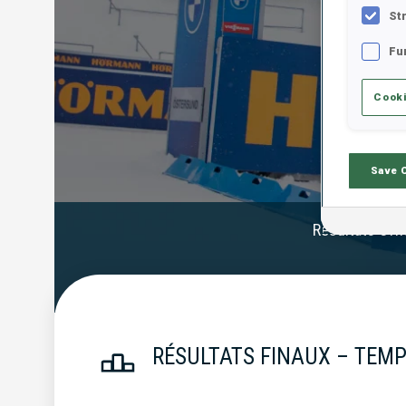
St
Fu
Cooki
Save 
Résultats Offi
RÉSULTATS FINAUX – TEMP