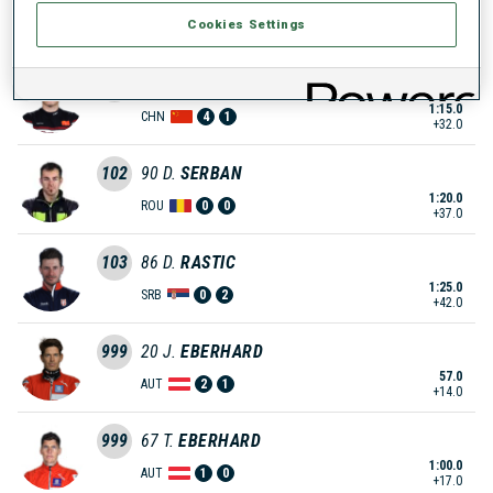
1:13.0
Cookies Settings
FIN
0
2
+30.0
101
68
J.
TANG
1:15.0
CHN
4
1
+32.0
102
90
D.
SERBAN
1:20.0
ROU
0
0
+37.0
103
86
D.
RASTIC
1:25.0
SRB
0
2
+42.0
999
20
J.
EBERHARD
57.0
AUT
2
1
+14.0
999
67
T.
EBERHARD
1:00.0
AUT
1
0
+17.0