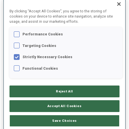
RÉSULTATS FINAUX – TEMPS DE TIR
By clicking “Accept All Cookies”, you agree to the storing of
cookies on your device to enhance site navigation, analyze site
usage, and assist in our marketing efforts.
1
36
T.
LAPSHIN
Performance Cookies
KOR
2
2
43.0
Targeting Cookies
Strictly Necessary Cookies
5
41
D.
MALYSHKO
46.0
RUS
1
2
Functional Cookies
+3.0
78
108
R.
SLOTINS
1:05.0
LAT
2
4
Reject All
+22.0
90
8
M.
OTCENAS
Accept All Cookies
1:09.0
SVK
3
0
+26.0
Save Choices
98
16
T.
SEPPALA