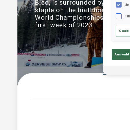
Bled, is surrounded by green 
Un
staple on the biathlon calenda
World Championships 2021, th
Fu
first week of 2023.
Cooki
Auswahl