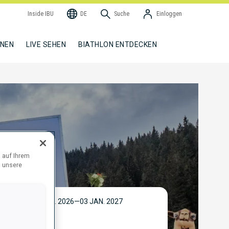
Inside IBU
DE
Suche
Einloggen
NNEN
LIVE SEHEN
BIATHLON ENTDECKEN
 auf Ihrem
d unsere
 EVENT: 31 DEZ. 2026—03 JAN. 2027
BU Weltcup