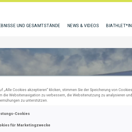
EBNISSE UND GESAMTSTÄNDE
NEWS & VIDEOS
BIATHLET*I
f „Alle Cookies akzeptieren“ klicken, stimmen Sie der Speicherung von Cookies
um die Websitenavigation zu verbessern, die Websitenutzung zu analysieren un
emühungen zu unterstützen.
istungs-Cookies
NÄCHSTES
BMW I
okies für Marketingzwecke
u above the stunning Lake